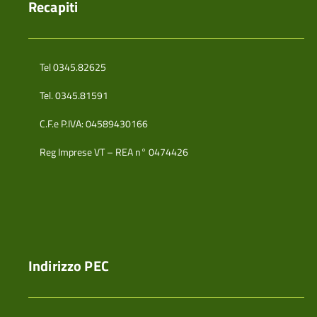
Recapiti
Tel 0345.82625
Tel. 0345.81591
C.F.e P.IVA: 04589430166
Reg Imprese VT – REA n° 0474426
Indirizzo PEC