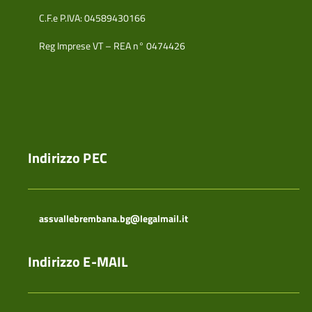
C.F.e P.IVA: 04589430166
Reg Imprese VT – REA n° 0474426
Indirizzo PEC
assvallebrembana.bg@legalmail.it
Indirizzo E-MAIL