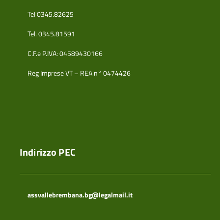
Tel 0345.82625
Tel. 0345.81591
C.F.e P.IVA: 04589430166
Reg Imprese VT – REA n° 0474426
Indirizzo PEC
assvallebrembana.bg@legalmail.it