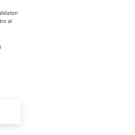
alidatori
tro al
i