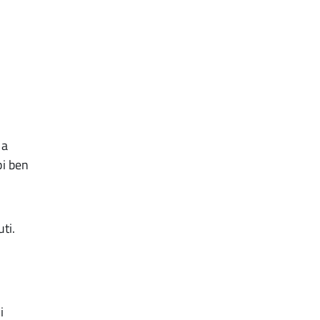
na
pi ben
ti.
i