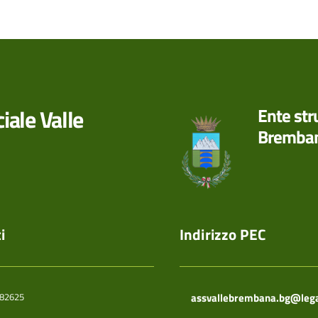
iale Valle
Ente st
Bremba
i
Indirizzo PEC
.82625
assvallebrembana.bg@legal