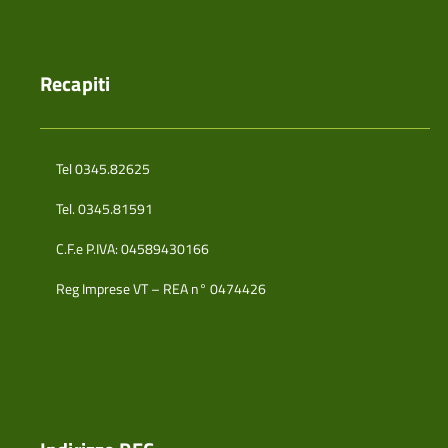
Recapiti
Tel 0345.82625
Tel. 0345.81591
C.F.e P.IVA: 04589430166
Reg Imprese VT – REA n° 0474426