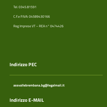
Tel. 0345.81591
C.F.e P.IVA: 04589430166
Reg Imprese VT – REA n° 0474426
Indirizzo PEC
assvallebrembana.bg@legalmail.it
Indirizzo E-MAIL