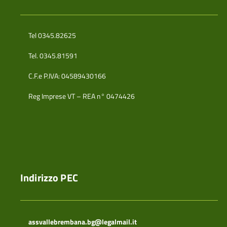
Tel 0345.82625
Tel. 0345.81591
C.F.e P.IVA: 04589430166
Reg Imprese VT – REA n° 0474426
Indirizzo PEC
assvallebrembana.bg@legalmail.it