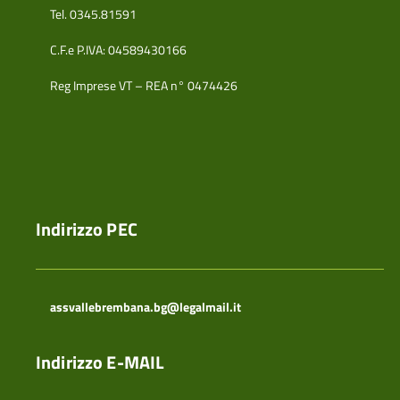
Tel. 0345.81591
C.F.e P.IVA: 04589430166
Reg Imprese VT – REA n° 0474426
Indirizzo PEC
assvallebrembana.bg@legalmail.it
Indirizzo E-MAIL