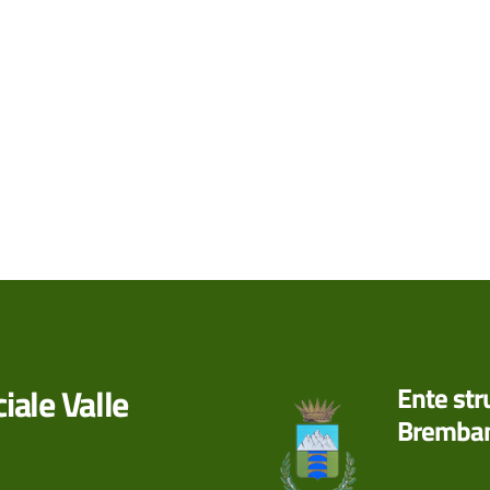
iale Valle
Ente st
Bremba