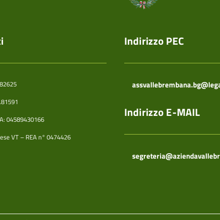
i
Indirizzo PEC
.82625
assvallebrembana.bg@legal
5.81591
Indirizzo E-MAIL
IVA: 04589430166
ese VT – REA n° 0474426
segreteria@aziendavalleb