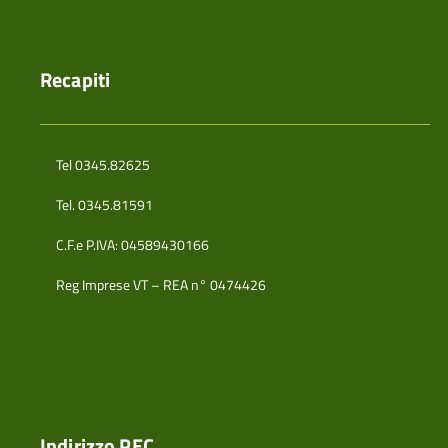
Recapiti
Tel 0345.82625
Tel. 0345.81591
C.F.e P.IVA: 04589430166
Reg Imprese VT – REA n° 0474426
Indirizzo PEC