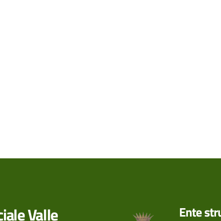
iale Valle
Ente st